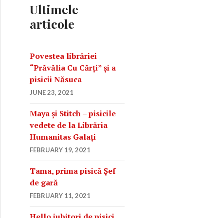
c
Ultimele
h
articole
f
o
r
Povestea librăriei
:
“Prăvălia Cu Cărți” și a
pisicii Năsuca
JUNE 23, 2021
Maya și Stitch – pisicile
vedete de la Librăria
Humanitas Galați
FEBRUARY 19, 2021
Tama, prima pisică Șef
de gară
FEBRUARY 11, 2021
Hello iubitori de pisici,