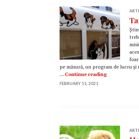
ART
Ta
Știm
treb
misi
aces
foar
pe măsură, un program de lucru și 
Tama, prima p
…
Continue reading
FEBRUARY 11, 2021
ART