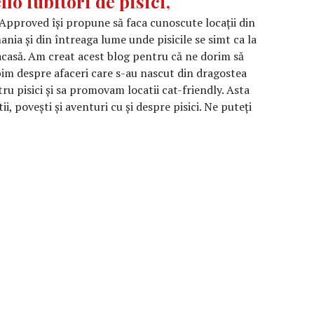
llo iubitori de pisici,
Approved își propune să faca cunoscute locații din
nia și din întreaga lume unde pisicile se simt ca la
acasă. Am creat acest blog pentru că ne dorim să
im despre afaceri care s-au nascut din dragostea
ru pisici și sa promovam locatii cat-friendly. Asta
ii, povești și aventuri cu și despre pisici. Ne puteți
ubitori de pisici,