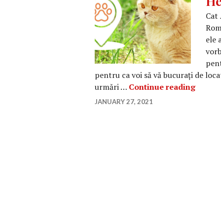
He
Cat 
Roma
ele 
vorb
pent
pentru ca voi să vă bucurați de locat
Hello i
urmări …
Continue reading
JANUARY 27, 2021