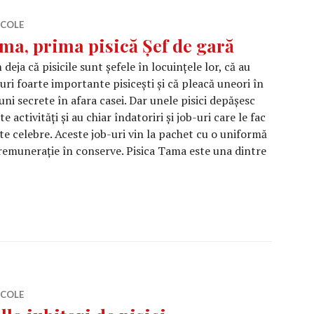
ICOLE
ma, prima pisică Șef de gară
 deja că pisicile sunt șefele în locuințele lor, că au
uri foarte importante pisicești și că pleacă uneori în
uni secrete în afara casei. Dar unele pisici depășesc
te activități și au chiar îndatoriri și job-uri care le fac
te celebre. Aceste job-uri vin la pachet cu o uniformă
remunerație în conserve. Pisica Tama este una dintre
isică Șef de gară
ICOLE